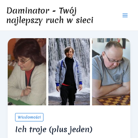
Skip
Daminator - Twój
to
najlepszy ruch w sieci
content
Mai
Men
Wiadomości
Ich troje (plus jeden)