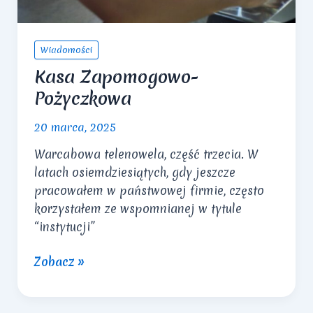
Wiadomości
Kasa Zapomogowo-
Pożyczkowa
20 marca, 2025
Warcabowa telenowela, część trzecia. W
latach osiemdziesiątych, gdy jeszcze
pracowałem w państwowej firmie, często
korzystałem ze wspomnianej w tytule
“instytucji”
Kasa
Zobacz »
Zapomogowo-
Pożyczkowa