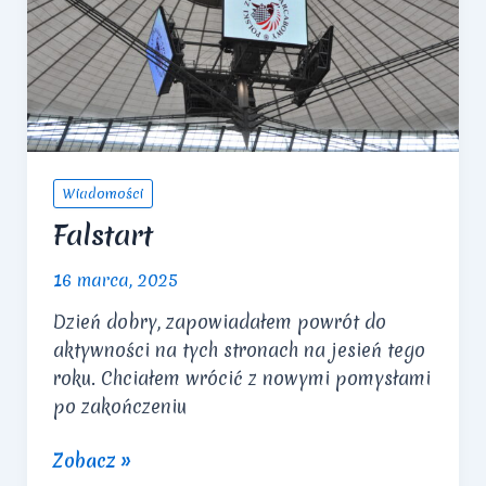
Wiadomości
Falstart
16 marca, 2025
Dzień dobry, zapowiadałem powrót do
aktywności na tych stronach na jesień tego
roku. Chciałem wrócić z nowymi pomysłami
po zakończeniu
Falstart
Zobacz »