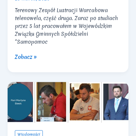
Terenowy Zespół Lustracji Warcabowa
telenowela, część druga. Zaraz po studiach
przez 5 lat pracowałem w Wojewódzkim
Związku Gminnych Spółdzielni
“Samopomoc
Terenowy
Zobacz »
Zespół
Lustracji
Wiadomości