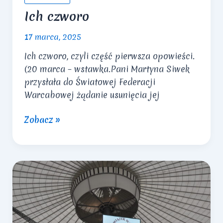
Ich czworo
17 marca, 2025
Ich czworo, czyli część pierwsza opowieści.
(20 marca – wstawka.Pani Martyna Siwek
przysłała do Światowej Federacji
Warcabowej żądanie usunięcia jej
Ich
Zobacz »
czworo